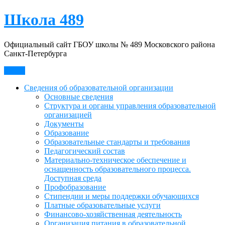
Skip
Школа 489
to
content
Официальный сайт ГБОУ школы № 489 Московского района
Санкт-Петербурга
Меню
Сведения об образовательной организации
Основные сведения
Структура и органы управления образовательной
организацией
Документы
Образование
Образовательные стандарты и требования
Педагогический состав
Материально-техническое обеспечение и
оснащенность образовательного процесса.
Доступная среда
Профобразование
Стипендии и меры поддержки обучающихся
Платные образовательные услуги
Финансово-хозяйственная деятельность
Организация питания в образовательной