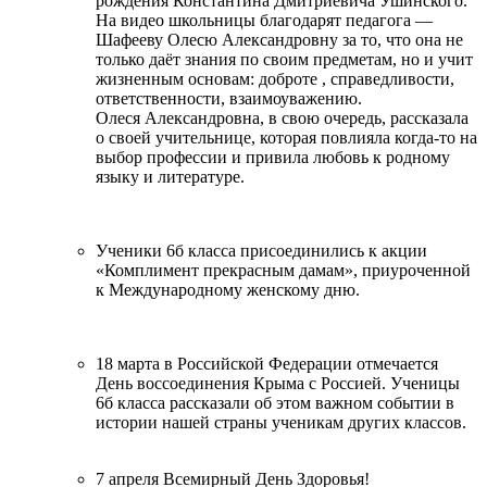
рождения Константина Дмитриевича Ушинского.
На видео школьницы благодарят педагога —
Шафееву Олесю Александровну за то, что она не
только даёт знания по своим предметам, но и учит
жизненным основам: доброте , справедливости,
ответственности, взаимоуважению.
Олеся Александровна, в свою очередь, рассказала
о своей учительнице, которая повлияла когда-то на
выбор профессии и привила любовь к родному
языку и литературе.
Ученики 6б класса присоединились к акции
«Комплимент прекрасным дамам», приуроченной
к Международному женскому дню.
18 марта в Российской Федерации отмечается
День воссоединения Крыма с Россией. Ученицы
6б класса рассказали об этом важном событии в
истории нашей страны ученикам других классов.
7 апреля Всемирный День Здоровья!