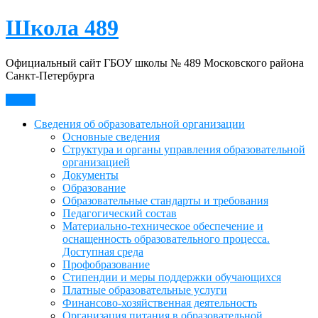
Skip
Школа 489
to
content
Официальный сайт ГБОУ школы № 489 Московского района
Санкт-Петербурга
Меню
Сведения об образовательной организации
Основные сведения
Структура и органы управления образовательной
организацией
Документы
Образование
Образовательные стандарты и требования
Педагогический состав
Материально-техническое обеспечение и
оснащенность образовательного процесса.
Доступная среда
Профобразование
Стипендии и меры поддержки обучающихся
Платные образовательные услуги
Финансово-хозяйственная деятельность
Организация питания в образовательной