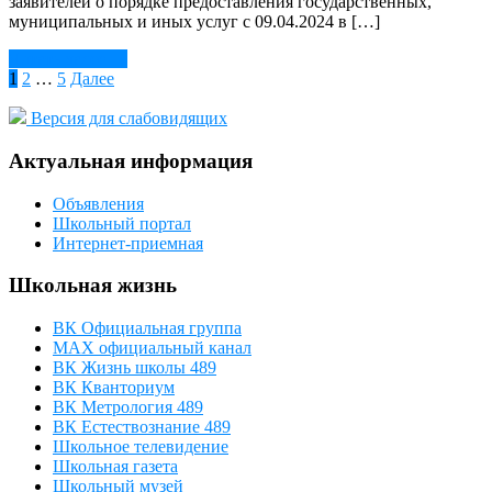
заявителей о порядке предоставления государственных,
муниципальных и иных услуг с 09.04.2024 в […]
Читать далее →
Навигация
1
2
…
5
Далее
по
Версия для слабовидящих
записям
Актуальная информация
Объявления
Школьный портал
Интернет-приемная
Школьная жизнь
ВК Официальная группа
МАХ официальный канал
ВК Жизнь школы 489
ВК Кванториум
ВК Метрология 489
ВК Естествознание 489
Школьное телевидение
Школьная газета
Школьный музей